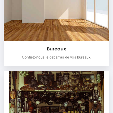
Que ce soit pour des bureaux de grande surface ou
seulement une pièce, nous vous assurons un service de
débarras de qualité.
PLUS DE DÉTAILS
Bureaux
Confiez-nous le débarras de vos bureaux.
Commerces
Vider rapidement et proprement votre commerce.
Désencombrer et démonter votre magasin.
Transporter vos meubles suite à un déménagement de