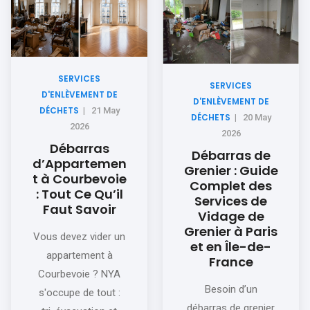
SERVICES
SERVICES
D'ENLÈVEMENT DE
D'ENLÈVEMENT DE
DÉCHETS
|
21 May
DÉCHETS
|
20 May
2026
2026
Débarras
Débarras de
d’Appartemen
Grenier : Guide
t à Courbevoie
Complet des
: Tout Ce Qu’il
Services de
Faut Savoir
Vidage de
Grenier à Paris
Vous devez vider un
et en Île-de-
appartement à
France
Courbevoie ? NYA
Besoin d’un
s'occupe de tout :
débarras de grenier