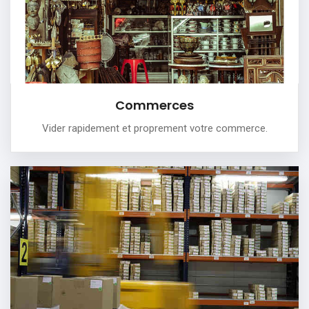
votre commerce.
PLUS DE DÉTAILS
Commerces
Vider rapidement et proprement votre commerce.
Entrepôts
Nous intervenons pour débarrasser intégralement un
entrepôt.
Notre équipe professionnelle capable de:
-Effectuer un débarras soigné et propre
-Enlever des appareils très volumineux