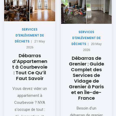
SERVICES
SERVICES
D'ENLÈVEMENT DE
D'ENLÈVEMENT DE
DÉCHETS
|
21 May
DÉCHETS
|
20 May
2026
2026
Débarras
Débarras de
d’Appartemen
Grenier : Guide
t à Courbevoie
Complet des
: Tout Ce Qu’il
Services de
Faut Savoir
Vidage de
Grenier à Paris
Vous devez vider un
et en Île-de-
appartement à
France
Courbevoie ? NYA
Besoin d’un
s'occupe de tout :
débarras de grenier