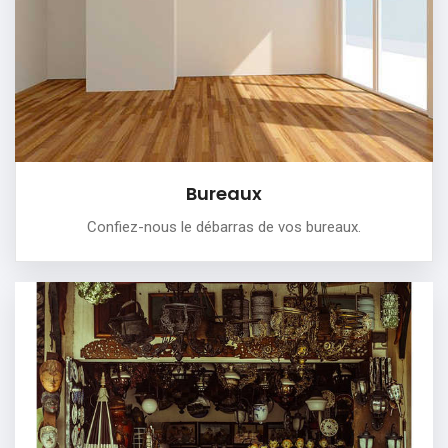
Que ce soit pour des bureaux de grande surface ou
seulement une pièce, nous vous assurons un service de
débarras de qualité.
PLUS DE DÉTAILS
Bureaux
Confiez-nous le débarras de vos bureaux.
Commerces
Vider rapidement et proprement votre commerce.
Désencombrer et démonter votre magasin.
Transporter vos meubles suite à un déménagement de