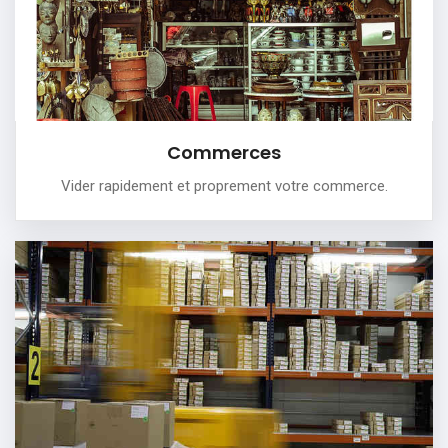
votre commerce.
PLUS DE DÉTAILS
Commerces
Vider rapidement et proprement votre commerce.
Entrepôts
Nous intervenons pour débarrasser intégralement un
entrepôt.
Notre équipe professionnelle capable de:
-Effectuer un débarras soigné et propre
-Enlever des appareils très volumineux